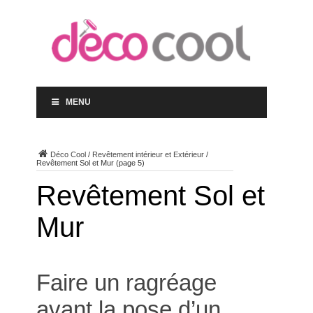
MENU
Déco Cool
/
Revêtement intérieur et Extérieur
/
Revêtement Sol et Mur
(page 5)
Revêtement Sol et
Mur
Faire un ragréage
avant la pose d’un