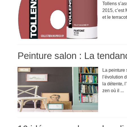
Tollens s’as
2015, c’est 
et le terracot
Peinture salon : La tenda
La peinture
l’évolution 
la détente, 
zen où il ...