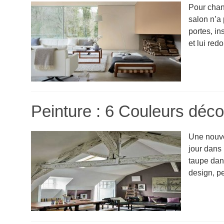
Pour chan
salon n’a 
portes, i
et lui redo
Peinture : 6 Couleurs déco
Une nouvel
jour dans 
taupe dan
design, pe