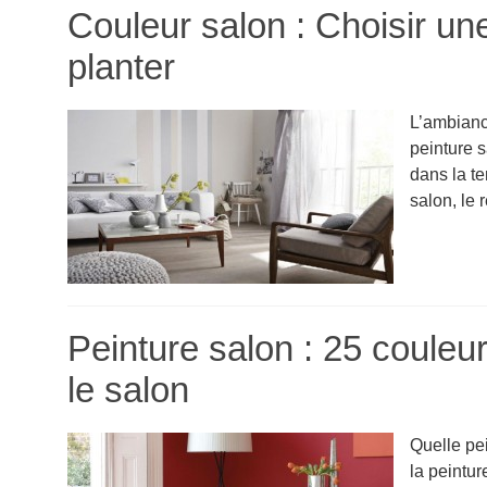
Couleur salon : Choisir un
planter
L’ambiance
peinture 
dans la t
salon, le 
Peinture salon : 25 couleu
le salon
Quelle pe
la peintur