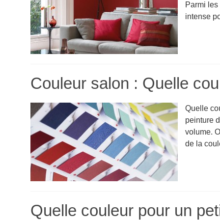
Parmi les 
intense p
Couleur salon : Quelle coul
Quelle cou
peinture d
volume. O
de la coul
Quelle couleur pour un peti