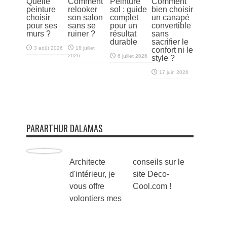
Quelle
Comment
Peinture
Comment
peinture
relooker
sol : guide
bien choisir
choisir
son salon
complet
un canapé
pour ses
sans se
pour un
convertible
murs ?
ruiner ?
résultat
sans
durable
sacrifier le
3 août 2026
18 juillet
confort ni le
2026
6 juillet 2026
style ?
17 juin 2026
PARARTHUR DALAMAS
Architecte
conseils sur le
d'intérieur, je
site Deco-
vous offre
Cool.com !
volontiers mes