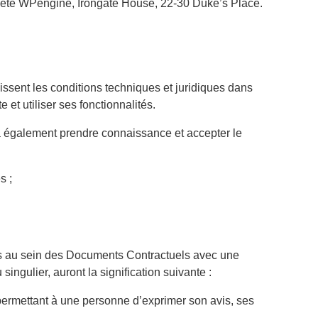
ciété WPengine, Irongate House, 22-30 Duke’s Place.
issent les conditions techniques et juridiques dans
e et utiliser ses fonctionnalités.
evra également prendre connaissance et accepter le
s ;
yés au sein des Documents Contractuels avec une
singulier, auront la signification suivante :
, permettant à une personne d’exprimer son avis, ses