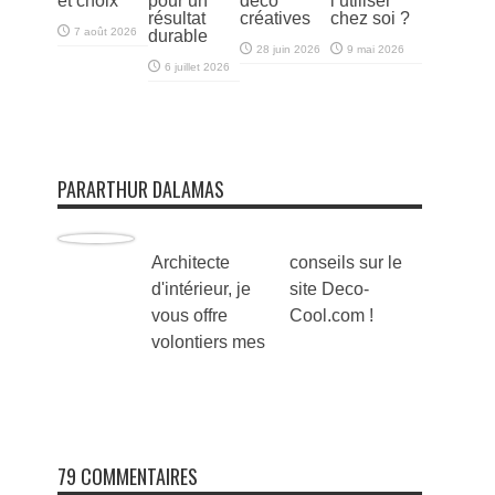
et choix
pour un
déco
l’utiliser
résultat
créatives
chez soi ?
7 août 2026
durable
28 juin 2026
9 mai 2026
6 juillet 2026
PARARTHUR DALAMAS
Architecte
conseils sur le
d'intérieur, je
site Deco-
vous offre
Cool.com !
volontiers mes
79 COMMENTAIRES