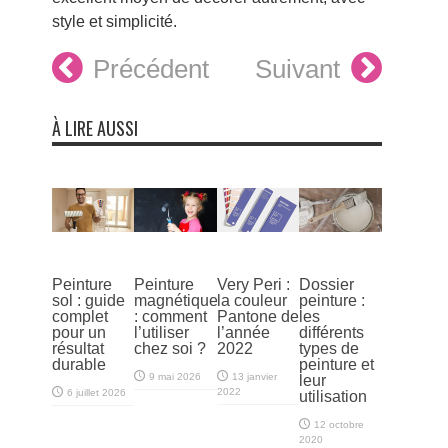
style et simplicité.
Précédent
Suivant
À LIRE AUSSI
Peinture
Peinture
Very Peri :
Dossier
sol : guide
magnétique
la couleur
peinture :
complet
: comment
Pantone de
les
pour un
l’utiliser
l’année
différents
résultat
chez soi ?
2022
types de
durable
peinture et
9 mai 2026
13 janvier
leur
2022
6 juillet 2026
utilisation
12 octobre
2020