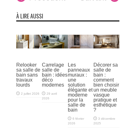
À LIRE AUSSI
Relooker
Carrelage
Les
Décorer sa
sa salle de
salle de
panneaux
salle de
bain sans
bain : idées
muraux :
bain :
travaux
déco
une
comment
lourds
modernes
solution
bien choisir
élégante et
un meuble
2 juillet 2026
29 avril
moderne
vasque
2026
pour la
pratique et
salle de
esthétique
bain
?
6 février
3 décembre
2026
2025