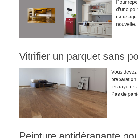
Pour repe
d’une pei
carrelage 
nouvelle, 
Vitrifier un parquet sans p
Vous devez v
préparation 
les rayures a
Pas de paniq
Peinture antidérapante pou