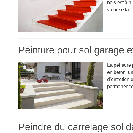
bois est à n
valorise la ..
Peinture pour sol garage e
La peinture 
en béton, un
d’entretien 
permanence.
Peindre du carrelage sol d