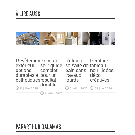
À LIRE AUSSI
Revêtement
Peinture
Relooker
Peinture
extérieur :
sol : guide
sa salle de
tableau
options
complet
bain sans
noir : idées
durables et
pour un
travaux
déco
esthétiques
résultat
lourds
créatives
durable
8 juillet 2026
2 juillet 2026
28 juin 2026
6 juillet 2026
PARARTHUR DALAMAS