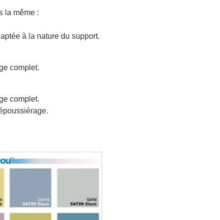
rs la même :
ptée à la nature du support.
age complet.
age complet.
dépoussiérage.