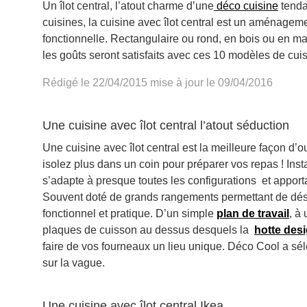
Un îlot central, l’atout charme d’une
déco cuisine
tenda
cuisines, la cuisine avec îlot central est un aménagem
fonctionnelle. Rectangulaire ou rond, en bois ou en ma
les goûts seront satisfaits avec ces 10 modèles de cuisi
Rédigé le 22/04/2015 mise à jour le 09/04/2016
Une cuisine avec îlot central l’atout séduction
Une cuisine avec îlot central est la meilleure façon d’o
isolez plus dans un coin pour préparer vos repas ! Ins
s’adapte à presque toutes les configurations et apporta
Souvent doté de grands rangements permettant de dés
fonctionnel et pratique. D’un simple
plan de travail
, à
plaques de cuisson au dessus desquels la
hotte des
faire de vos fourneaux un lieu unique. Déco Cool a séle
sur la vague.
Une cuisine avec îlot central Ikea