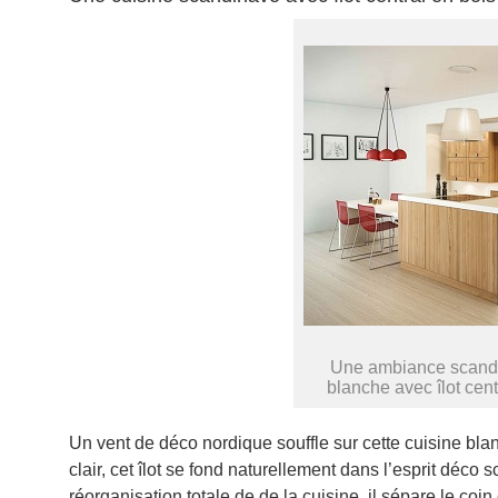
Une ambiance scandin
blanche avec îlot cent
Un vent de déco nordique souffle sur cette cuisine blan
clair, cet îlot se fond naturellement dans l’esprit déco
réorganisation totale de de la cuisine, il sépare le coin