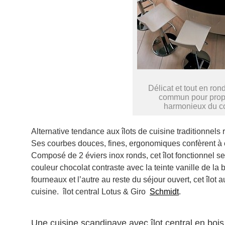
Délicat et tout en rond
commun pour pro
harmonieux du co
Alternative tendance aux îlots de cuisine traditionnels r
Ses courbes douces, fines, ergonomiques confèrent à c
Composé de 2 éviers inox ronds, cet îlot fonctionnel s
couleur chocolat contraste avec la teinte vanille de la 
fourneaux et l’autre au reste du séjour ouvert, cet îlo
cuisine. îlot central Lotus & Giro
Schmidt
.
Une cuisine scandinave avec îlot central en bois