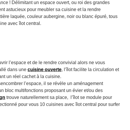
nce ! Délimitant un espace ouvert, ou roi des grandes
ent astucieux pour meubler sa cuisine et la rendre
tière laquée, couleur aubergine, noir ou blanc épuré, tous
ne avec îlot central.
uvrir l’espace et de le rendre convivial alors ne vous
tallé dans une
cuisine ouverte
, l’îlot facilite la circulation et
nt un réel cachet à la cuisine.
encombrer l’espace, il se révèle un aménagement
 un bloc multifonctions proposant un évier et/ou des
ign
trouve naturellement sa place, l’îlot se module pour
ctionné pour vous 10 cuisines avec îlot central pour surfer