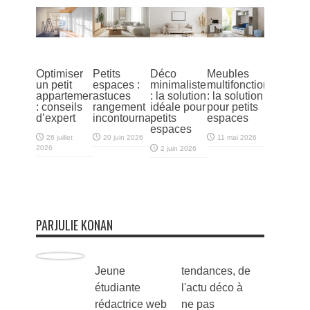
Optimiser
Petits
Déco
Meubles
un petit
espaces :
minimaliste
multifonctions
appartement
astuces
: la solution
: la solution
: conseils
rangement
idéale pour
pour petits
d’expert
incontournables
petits
espaces
espaces
26 juillet
20 juin 2026
11 mai 2026
2026
2 juin 2026
PARJULIE KONAN
Jeune
tendances, de
étudiante
l'actu déco à
rédactrice web
ne pas