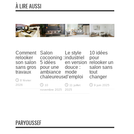
À LIRE AUSSI
Comment
Salon
Le style
10 idées
relooker
cocooning :
industriel
pour
son salon
5 idées
en version
relooker un
sans gros
pour une
douce :
salon sans
travaux
ambiance
mode
tout
chaleureuse
d’emploi
changer
8 février
2026
10
11 juillet
9 juin 2025
novembre 2025
2025
PARYOUSSEF