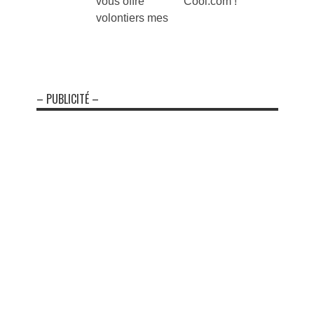
vous offre
Cool.com !
volontiers mes
– PUBLICITÉ –