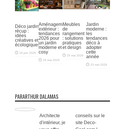
Aménagement
Meubles
Jardin
Déco jardin
extérieur :
de
moderne :
récup :
tendances
rangement
les
idées
2026 pour
: solutions
tendances
créatives et
un jardin
pratiques
déco à
écologiques
moderne et
et design
adopter
cosy
cette
16 juin 2026
25 mai 2026
année
29 mai 2026
23 mai 2026
PARARTHUR DALAMAS
Architecte
conseils sur le
d'intérieur, je
site Deco-