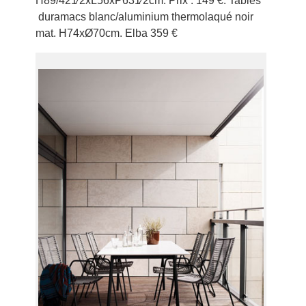
H89/421⁄2xL56xP631⁄2cm. Prix : 149 €. Tables
duramacs blanc/aluminium thermolaqué noir
mat. H74xØ70cm. Elba 359 €