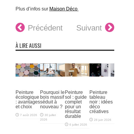
Plus d’infos sur
Maison Déco
Précédent
Suivant
À LIRE AUSSI
Peinture
Pourquoi le
Peinture
Peinture
écologique
bois massif
sol : guide
tableau
: avantages
séduit à
complet
noir : idées
et choix
nouveau ?
pour un
déco
résultat
créatives
7 août 2026
30 juillet
durable
2026
28 juin 2026
6 juillet 2026