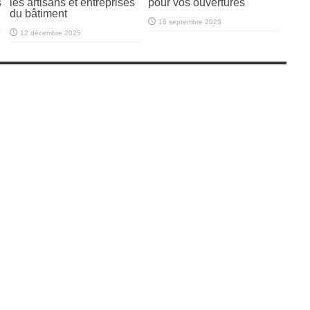
s
les artisans et entreprises
pour vos ouvertures
du bâtiment
16 septembre 2025
12 décembre 2025