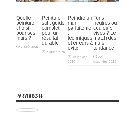
Quelle
Peinture
Peindre un
Tons
peinture
sol : guide
mur
neutres ou
choisir
complet
parfaitement
couleurs
pour ses
pour un
:
vives ? Le
murs ?
résultat
techniques
match des
durable
et erreurs à
murs
3 août 2026
éviter
tendance
6 juillet 2026
15 janvier
22
2026
décembre 2025
PARYOUSSEF