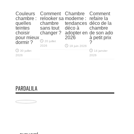
Couleurs
Comment
Chambre
Comment
chambre :
relooker sa
moderne :
refaire la
quelles
chambre
tendances
déco de la
teintes
sans tout
déco à
chambre
choisir
changer ?
adopter en
de son ado
pour mieux
2026
à petit prix
20 juillet
dormir ?
?
2026
18 juin 2026
30 juillet
14 janvier
2026
2026
PARDALILA