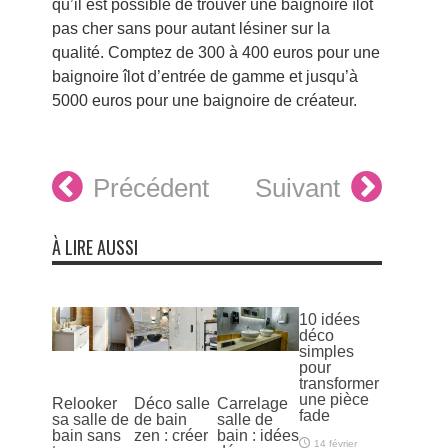
qu’il est possible de trouver une baignoire îlot
pas cher sans pour autant lésiner sur la
qualité. Comptez de 300 à 400 euros pour une
baignoire îlot d’entrée de gamme et jusqu’à
5000 euros pour une baignoire de créateur.
Précédent
Suivant
À LIRE AUSSI
10 idées
déco
simples
pour
transformer
une pièce
Relooker
Déco salle
Carrelage
fade
sa salle de
de bain
salle de
bain sans
zen : créer
bain : idées
14 février