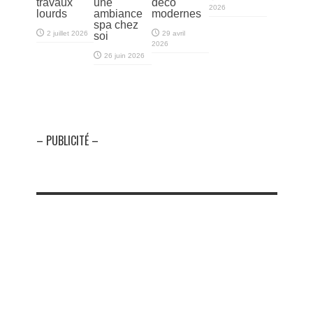
travaux
une
déco
2026
lourds
ambiance
modernes
spa chez
2 juillet 2026
29 avril
soi
2026
26 juin 2026
– PUBLICITÉ –