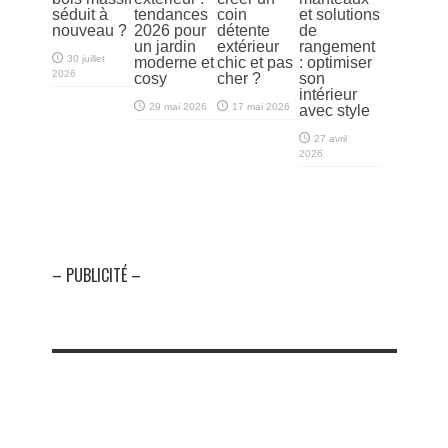
séduit à
tendances
coin
et solutions
nouveau ?
2026 pour
détente
de
un jardin
extérieur
rangement
30 juillet
moderne et
chic et pas
: optimiser
2026
cosy
cher ?
son
intérieur
29 mai 2026
17 mai 2026
avec style
27 avril
2026
– PUBLICITÉ –