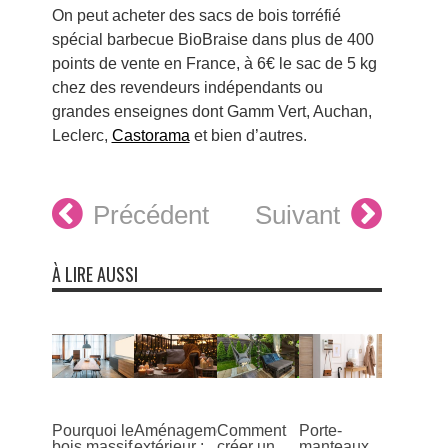
On peut acheter des sacs de bois torréfié
spécial barbecue BioBraise dans plus de 400
points de vente en France, à 6€ le sac de 5 kg
chez des revendeurs indépendants​ ou
grandes enseignes dont Gamm Vert, Auchan,
Leclerc,
Castorama
et bien d’autres.
Précédent
Suivant
À LIRE AUSSI
Pourquoi le
Aménagement
Comment
Porte-
bois massif
extérieur :
créer un
manteaux