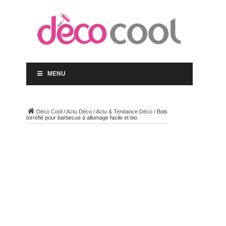
MENU
Déco Cool
/
Actu Déco
/
Actu & Tendance Déco
/
Bois
torréfié pour barbecue à allumage facile et bio