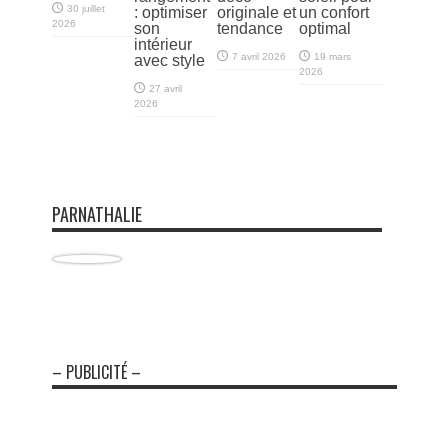
30 juillet
: optimiser
originale et
un confort
2026
son
tendance
optimal
intérieur
7 avril 2026
19 mars
avec style
2026
27 avril
2026
PARNATHALIE
– PUBLICITÉ –