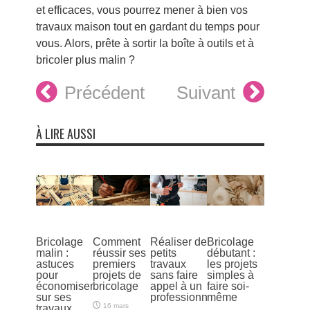
et efficaces, vous pourrez mener à bien vos
travaux maison tout en gardant du temps pour
vous. Alors, prête à sortir la boîte à outils et à
bricoler plus malin ?
Précédent
Suivant
À LIRE AUSSI
Bricolage
Comment
Réaliser de
Bricolage
malin :
réussir ses
petits
débutant :
astuces
premiers
travaux
les projets
pour
projets de
sans faire
simples à
économiser
bricolage
appel à un
faire soi-
sur ses
professionnel
même
16 mars
travaux