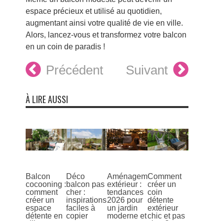
espace précieux et utilisé au quotidien,
augmentant ainsi votre qualité de vie en ville.
Alors, lancez-vous et transformez votre balcon
en un coin de paradis !
Précédent
Suivant
À LIRE AUSSI
Balcon
Déco
Aménagement
Comment
cocooning :
balcon pas
extérieur :
créer un
comment
cher :
tendances
coin
créer un
inspirations
2026 pour
détente
espace
faciles à
un jardin
extérieur
détente en
copier
moderne et
chic et pas