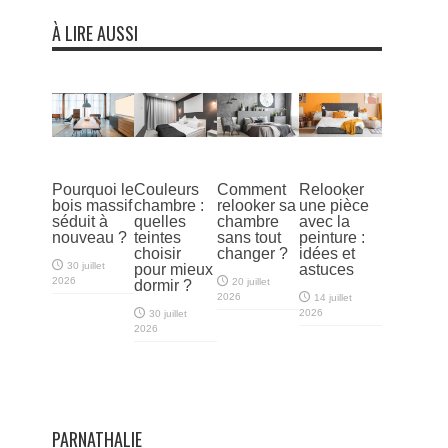
À LIRE AUSSI
Pourquoi le
Couleurs
Comment
Relooker
bois massif
chambre :
relooker sa
une pièce
séduit à
quelles
chambre
avec la
nouveau ?
teintes
sans tout
peinture :
choisir
changer ?
idées et
30 juillet
pour mieux
astuces
2026
20 juillet
dormir ?
2026
14 juillet
2026
30 juillet
2026
PARNATHALIE