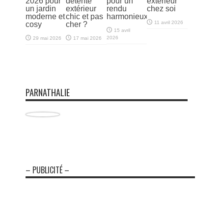
2026 pour
détente
pour un
extérieur
un jardin
extérieur
rendu
chez soi
moderne et
chic et pas
harmonieux
11 avril 2026
cosy
cher ?
15 avril
2026
29 mai 2026
17 mai 2026
PARNATHALIE
– PUBLICITÉ –