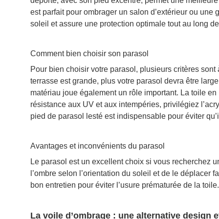
déporté, avec son pied excentré, permet une meilleure
est parfait pour ombrager un salon d’extérieur ou une gra
soleil et assure une protection optimale tout au long de
Comment bien choisir son parasol
Pour bien choisir votre parasol, plusieurs critères sont 
terrasse est grande, plus votre parasol devra être larg
matériau joue également un rôle important. La toile en
résistance aux UV et aux intempéries, privilégiez l’acryl
pied de parasol lesté est indispensable pour éviter qu’
Avantages et inconvénients du parasol
Le parasol est un excellent choix si vous recherchez u
l’ombre selon l’orientation du soleil et de le déplacer f
bon entretien pour éviter l’usure prématurée de la toile.
La voile d’ombrage : une alternative design e