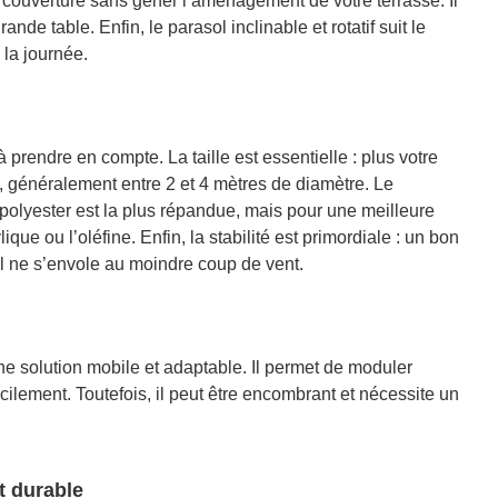
 couverture sans gêner l’aménagement de votre terrasse. Il
nde table. Enfin, le parasol inclinable et rotatif suit le
 la journée.
à prendre en compte. La taille est essentielle : plus votre
e, généralement entre 2 et 4 mètres de diamètre. Le
 polyester est la plus répandue, mais pour une meilleure
ique ou l’oléfine. Enfin, la stabilité est primordiale : un bon
il ne s’envole au moindre coup de vent.
ne solution mobile et adaptable. Il permet de moduler
acilement. Toutefois, il peut être encombrant et nécessite un
t durable