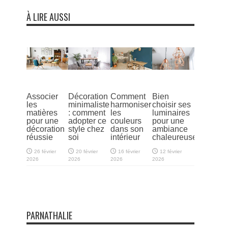
À LIRE AUSSI
Associer
Décoration
Comment
Bien
les
minimaliste
harmoniser
choisir ses
matières
: comment
les
luminaires
pour une
adopter ce
couleurs
pour une
décoration
style chez
dans son
ambiance
réussie
soi
intérieur
chaleureuse
26 février
20 février
16 février
12 février
2026
2026
2026
2026
PARNATHALIE