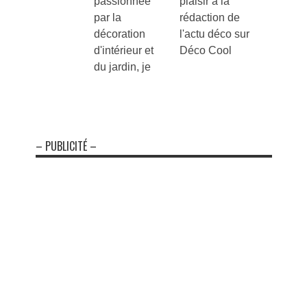
passionnée
plaisir à la
par la
rédaction de
décoration
l'actu déco sur
d'intérieur et
Déco Cool
du jardin, je
– PUBLICITÉ –