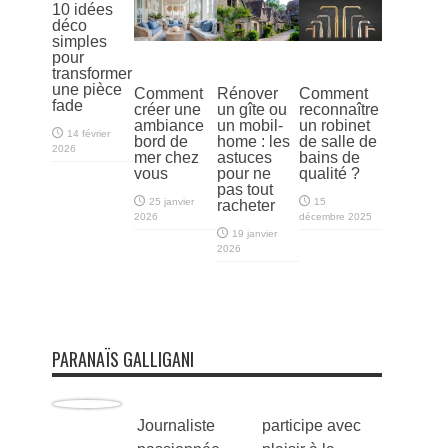
10 idées
déco
simples
pour
transformer
une pièce
Comment
Rénover
Comment
fade
créer une
un gîte ou
reconnaître
ambiance
un mobil-
un robinet
14 février
bord de
home : les
de salle de
2026
mer chez
astuces
bains de
vous
pour ne
qualité ?
pas tout
25 janvier
15
racheter
2026
décembre 2025
19 janvier
2026
PARANAÏS GALLIGANI
Journaliste
participe avec