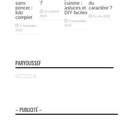
sans
?
cuisine :
du
poncer :
astuces et
caractère ?
31 octobre
tuto
DIY faciles
2025
21 juin 2025
complet
5 septembre
2025
4 novembre
2025
PARYOUSSEF
– PUBLICITÉ –