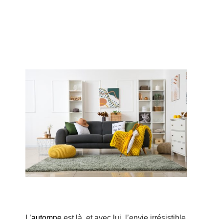
L’
automne
est là, et avec lui, l’envie irrésistible