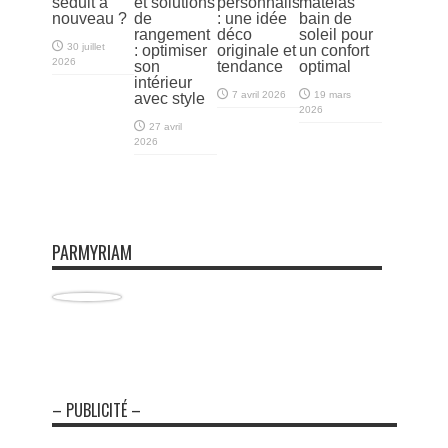
séduit à
et solutions
personnalisés
matelas
nouveau ?
de
: une idée
bain de
rangement
déco
soleil pour
30 juillet
: optimiser
originale et
un confort
2026
son
tendance
optimal
intérieur
7 avril 2026
19 mars
avec style
2026
27 avril
2026
PARMYRIAM
– PUBLICITÉ –