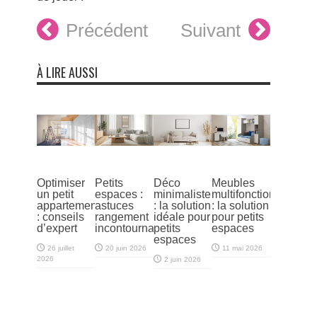
Précédent
Suivant
À LIRE AUSSI
Optimiser
Petits
Déco
Meubles
un petit
espaces :
minimaliste
multifonctions
appartement
astuces
: la solution
: la solution
: conseils
rangement
idéale pour
pour petits
d’expert
incontournables
petits
espaces
espaces
26 juillet
20 juin 2026
11 mai 2026
2026
2 juin 2026