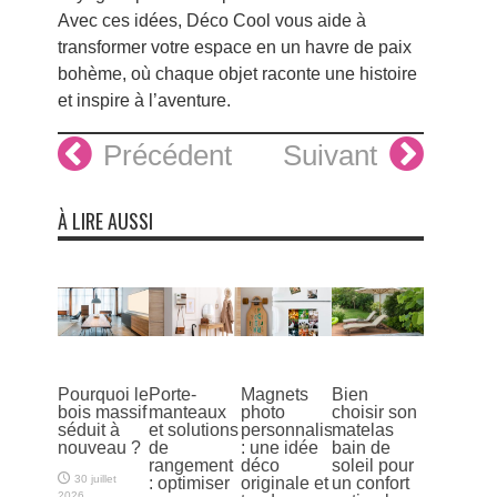
Avec ces idées, Déco Cool vous aide à
transformer votre espace en un havre de paix
bohème, où chaque objet raconte une histoire
et inspire à l’aventure.
Précédent
Suivant
À LIRE AUSSI
Pourquoi le
Porte-
Magnets
Bien
bois massif
manteaux
photo
choisir son
séduit à
et solutions
personnalisés
matelas
nouveau ?
de
: une idée
bain de
rangement
déco
soleil pour
30 juillet
: optimiser
originale et
un confort
2026