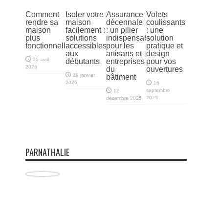
Comment
Isoler votre
Assurance
Volets
rendre sa
maison
décennale
coulissants
maison
facilement :
: un pilier
: une
plus
solutions
indispensable
solution
fonctionnelle
accessibles
pour les
pratique et
aux
artisans et
design
25 avril
débutants
entreprises
pour vos
2026
du
ouvertures
29 janvier
bâtiment
2026
16
septembre
12
2025
décembre 2025
PARNATHALIE