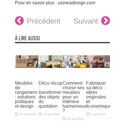
Pour en savoir plus : usineadesign.com
Précédent
Suivant
À LIRE AUSSI
Meubles
Déco récup
Comment
Fabriquer
de
:
choisir ses
sa déco :
rangement
transformer
meubles
idées
: solutions
des objets
pour un
originales
pratiques
du
intérieur
et
et design
quotidien
harmonieux
économiques
?
25 mai 2026
21 mai 2026
5 mai 2026
19 mai 2026