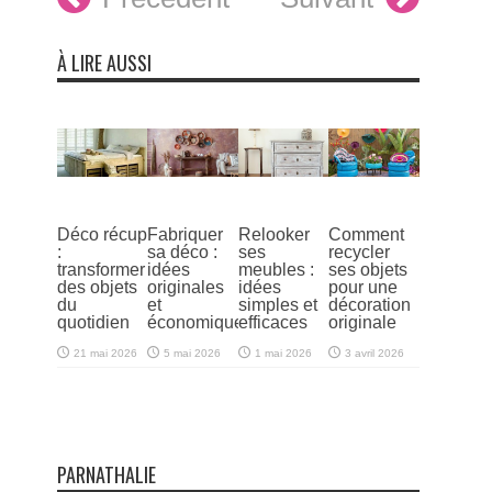
À LIRE AUSSI
Déco récup
Fabriquer
Relooker
Comment
:
sa déco :
ses
recycler
transformer
idées
meubles :
ses objets
des objets
originales
idées
pour une
du
et
simples et
décoration
quotidien
économiques
efficaces
originale
21 mai 2026
5 mai 2026
1 mai 2026
3 avril 2026
PARNATHALIE