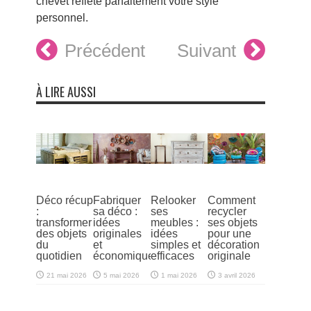
chevet reflète parfaitement votre style
personnel.
Précédent
Suivant
À LIRE AUSSI
Déco récup
Fabriquer
Relooker
Comment
:
sa déco :
ses
recycler
transformer
idées
meubles :
ses objets
des objets
originales
idées
pour une
du
et
simples et
décoration
quotidien
économiques
efficaces
originale
21 mai 2026
5 mai 2026
1 mai 2026
3 avril 2026