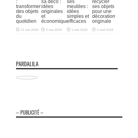
:
sa déco :
ses
recycler
transformer
idées
meubles :
ses objets
des objets
originales
idées
pour une
du
et
simples et
décoration
quotidien
économiques
efficaces
originale
21 mai 2026
5 mai 2026
1 mai 2026
3 avril 2026
PARDALILA
– PUBLICITÉ –