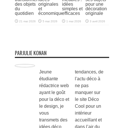
des objets
originales
idées
pour une
du
et
simples et
décoration
quotidien
économiques
efficaces
originale
21 mai 2026
5 mai 2026
1 mai 2026
3 avril 2026
PARJULIE KONAN
Jeune
tendances, de
étudiante
l'actu déco à
rédactrice web
ne pas
ayant le goût
manquer sur
pour la déco et
le site Déco
le design, je
Cool pour un
vous
intérieur
transmets des
accueillant et
idées déco
dans l’air du