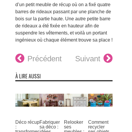
d’un petit meuble de récup où on a fixé quatre
barres de rideaux passant par une planche de
bois sur la partie haute. Une autre petite barre
de rideaux a été fixée en hauteur afin de
suspendre les vêtements, et voilà un portant
ingénieux où chaque élément trouve sa place !
Précédent
Suivant
À LIRE AUSSI
Déco récup
Fabriquer
Relooker
Comment
:
sa déco :
ses
recycler
transformer
idées
meubles :
ses objets