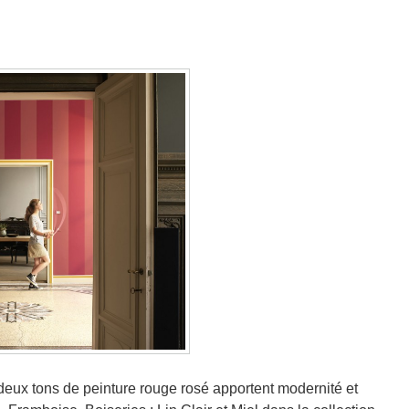
 deux tons de peinture rouge rosé apportent modernité et