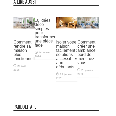
À LIRE AUSSI
10 idées
déco
simples
pour
transformer
une pièce
Comment
Isoler votre
Comment
fade
rendre sa
maison
créer une
maison
facilement :
ambiance
14 février
plus
solutions
bord de
2026
fonctionnelle
accessibles
mer chez
aux
vous
25 avril
débutants
2026
25 janvier
2026
29 janvier
2026
PARLOLITA F.