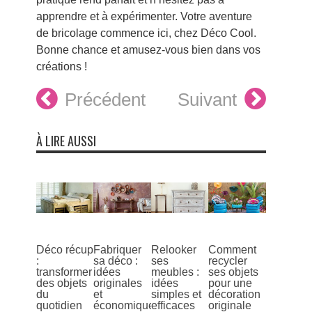
apprendre et à expérimenter. Votre aventure
de bricolage commence ici, chez Déco Cool.
Bonne chance et amusez-vous bien dans vos
créations !
Précédent
Suivant
À LIRE AUSSI
Déco récup
Fabriquer
Relooker
Comment
:
sa déco :
ses
recycler
transformer
idées
meubles :
ses objets
des objets
originales
idées
pour une
du
et
simples et
décoration
quotidien
économiques
efficaces
originale