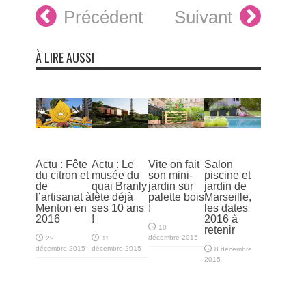
Précédent
Suivant
À LIRE AUSSI
Actu : Fête
Actu : Le
Vite on fait
Salon
du citron et
musée du
son mini-
piscine et
de
quai Branly
jardin sur
jardin de
l’artisanat à
fête déjà
palette bois
Marseille,
Menton en
ses 10 ans
!
les dates
2016
!
2016 à
10
retenir
décembre 2015
29
11
décembre 2015
décembre 2015
8 décembre
2015