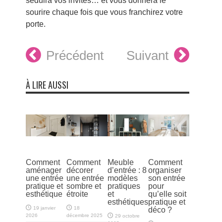
séduira vos invités… et vous donnera le
sourire chaque fois que vous franchirez votre
porte.
Précédent
Suivant
À LIRE AUSSI
Comment
Comment
Meuble
Comment
aménager
décorer
d’entrée : 8
organiser
une entrée
une entrée
modèles
son entrée
pratique et
sombre et
pratiques
pour
esthétique
étroite
et
qu’elle soit
esthétiques
pratique et
19 janvier
18
déco ?
2026
décembre 2025
29 octobre