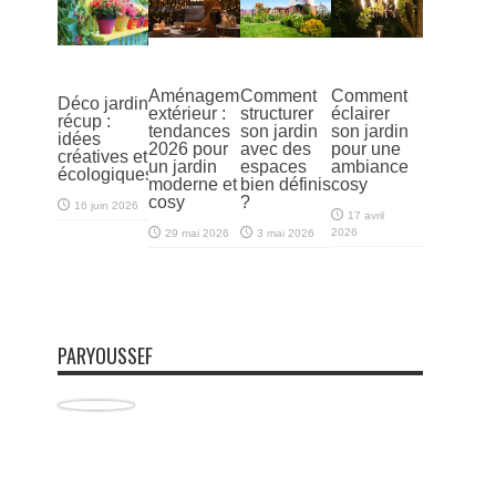
Aménagement
Comment
Comment
Déco jardin
extérieur :
structurer
éclairer
récup :
tendances
son jardin
son jardin
idées
2026 pour
avec des
pour une
créatives et
un jardin
espaces
ambiance
écologiques
moderne et
bien définis
cosy
cosy
?
16 juin 2026
17 avril
2026
29 mai 2026
3 mai 2026
PARYOUSSEF