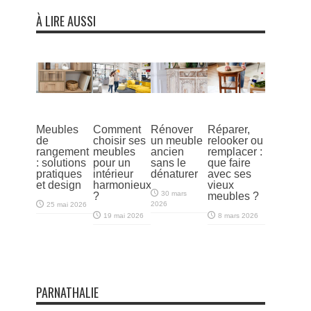
À LIRE AUSSI
Meubles
Comment
Rénover
Réparer,
de
choisir ses
un meuble
relooker ou
rangement
meubles
ancien
remplacer :
: solutions
pour un
sans le
que faire
pratiques
intérieur
dénaturer
avec ses
et design
harmonieux
vieux
30 mars
?
meubles ?
2026
25 mai 2026
19 mai 2026
8 mars 2026
PARNATHALIE