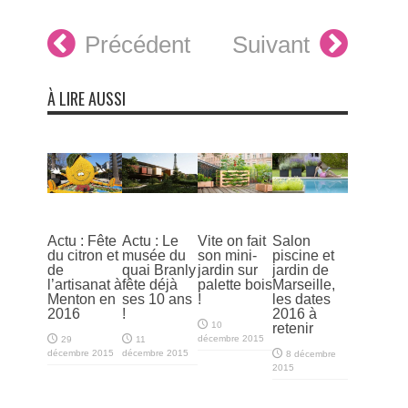
Précédent
Suivant
À LIRE AUSSI
Actu : Fête
Actu : Le
Vite on fait
Salon
du citron et
musée du
son mini-
piscine et
de
quai Branly
jardin sur
jardin de
l’artisanat à
fête déjà
palette bois
Marseille,
Menton en
ses 10 ans
!
les dates
2016
!
2016 à
10
retenir
décembre 2015
29
11
décembre 2015
décembre 2015
8 décembre
2015