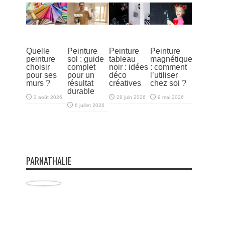
Quelle
Peinture
Peinture
Peinture
peinture
sol : guide
tableau
magnétique
choisir
complet
noir : idées
: comment
pour ses
pour un
déco
l’utiliser
murs ?
résultat
créatives
chez soi ?
durable
3 août 2026
28 juin 2026
9 mai 2026
6 juillet 2026
PARNATHALIE