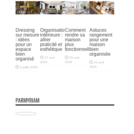
Dressing
Organisation
Comment
Astuces
sur mesure
intérieure :
rendre sa
rangement
: idées
allier
maison
pour une
pour un
praticité et
plus
maison
espace
esthétique
fonctionnelle
bien
bien
organisée
27 avril
25 avril
organisé
2026
2026
21 avril
2026
4 juillet 2026
PARMYRIAM