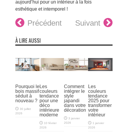
aujourd’hui pour un intérieur à la fois
esthétique et intemporel !
Précédent
Suivant
À LIRE AUSSI
Pourquoi le
Les
Comment
Les
bois massif
couleurs
intégrer le
couleurs
séduit à
tendance
style
tendance
nouveau ?
pour une
japandi
2025 pour
déco
dans votre
transformer
30 juillet
intérieure
décoration
votre
2026
moderne
intérieur
3 janvier
2026
10 février
1 janvier
2026
2026