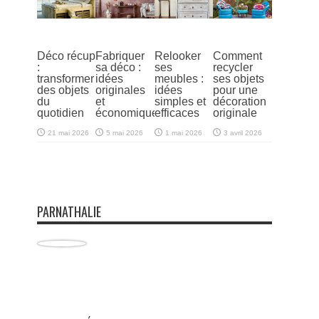
Déco récup
Fabriquer
Relooker
Comment
:
sa déco :
ses
recycler
transformer
idées
meubles :
ses objets
des objets
originales
idées
pour une
du
et
simples et
décoration
quotidien
économiques
efficaces
originale
21 mai 2026
5 mai 2026
1 mai 2026
3 avril 2026
PARNATHALIE